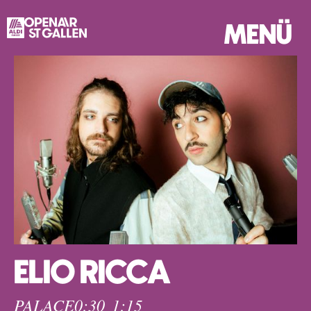
MENÜ
ELIO RICCA
PALACE
0:30
1:15