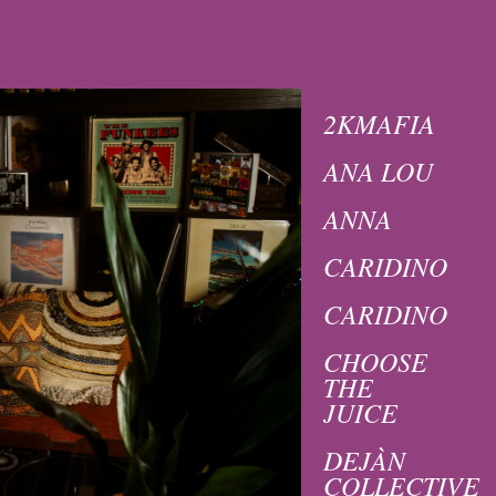
2KMAFIA
ANA LOU
ANNA
CARIDINO
CARIDINO
CHOOSE
THE
JUICE
DEJÀN
COLLECTIVE